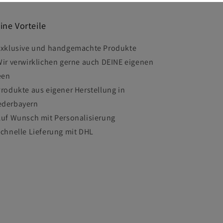
ine Vorteile
Exklusive und handgemachte Produkte
Wir verwirklichen gerne auch DEINE eigenen
een
Produkte aus eigener Herstellung in
ederbayern
Auf Wunsch mit Personalisierung
Schnelle Lieferung mit DHL