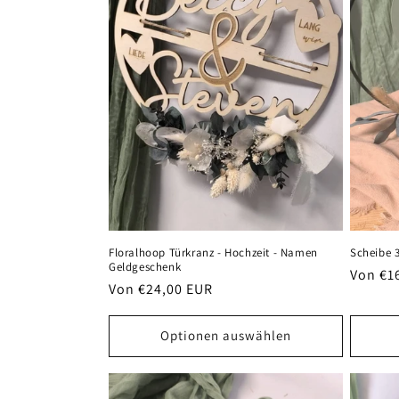
r
i
e
:
Floralhoop Türkranz - Hochzeit - Namen
Scheibe 
Geldgeschenk
Normal
Von €1
Normaler
Von €24,00 EUR
Preis
Preis
Optionen auswählen