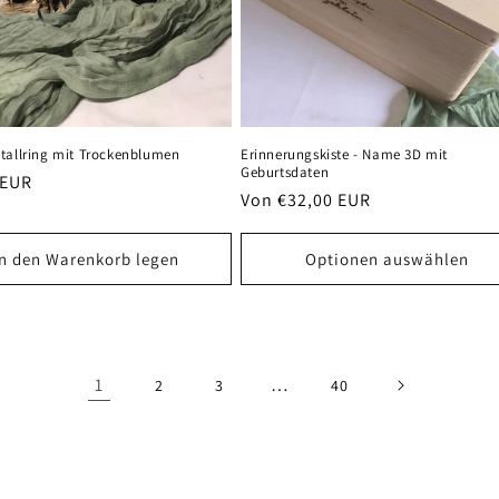
tallring mit Trockenblumen
Erinnerungskiste - Name 3D mit
Geburtsdaten
er
 EUR
Normaler
Von €32,00 EUR
Preis
In den Warenkorb legen
Optionen auswählen
1
…
2
3
40