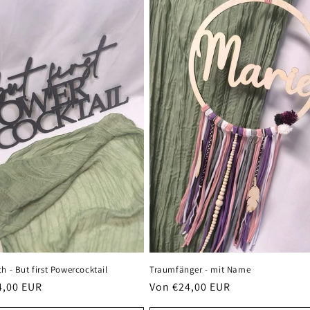
Traumfänger - mit Name
h - But first Powercocktail
Normaler
Von €24,00 EUR
er
4,00 EUR
Preis