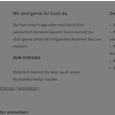
Wir sind gerne für Euch da
De
Du hast eine Frage oder möchtest dich
• 
persönlich beraten lassen? Dann kannst du
• 
dich gerne unter der folgenden Nummer bei uns
Id
melden:
• 
Ni
0160 97931650
• 
• 
Natürlich kannst du aber auch unser
Kontaktformular nutzen.
EFERUNG
|
WIDERRUF
|
tter anmelden: