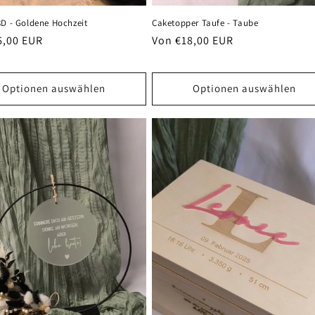
3D - Goldene Hochzeit
Caketopper Taufe - Taube
er
6,00 EUR
Normaler
Von €18,00 EUR
Preis
Optionen auswählen
Optionen auswählen