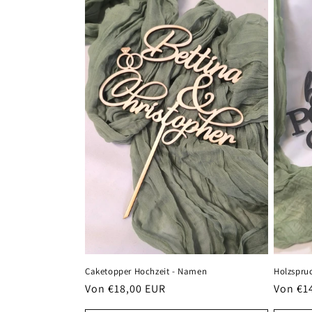
Caketopper Hochzeit - Namen
Holzspruc
Normaler
Von €18,00 EUR
Normal
Von €1
Preis
Preis