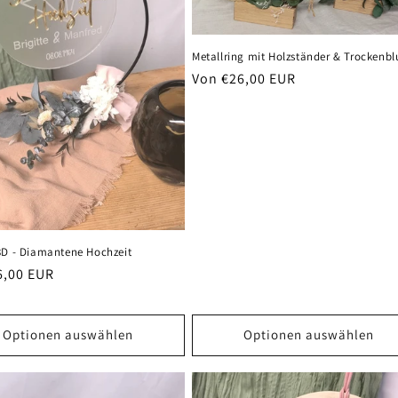
Metallring mit Holzständer & Trockenb
Normaler
Von €26,00 EUR
Preis
3D - Diamantene Hochzeit
er
6,00 EUR
Optionen auswählen
Optionen auswählen