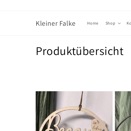
Direkt
zum
Inhalt
Kleiner Falke
Home
Shop
K
K
Produktübersicht
a
t
e
g
o