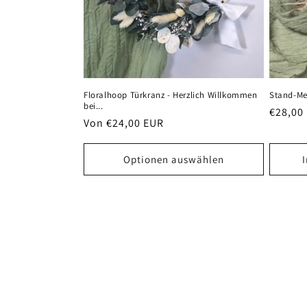
Stand-Me
Floralhoop Türkranz - Herzlich Willkommen
bei...
Normal
€28,00
Normaler
Von €24,00 EUR
Preis
Preis
Optionen auswählen