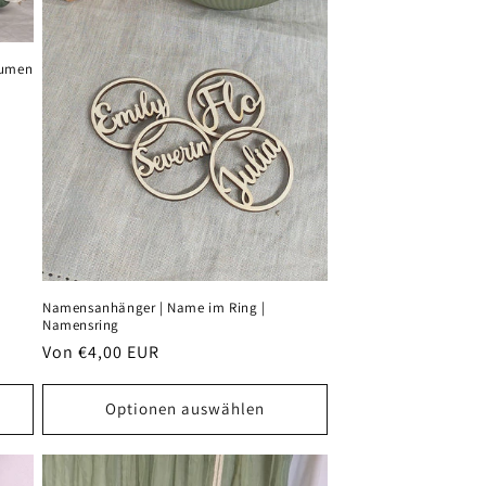
lumen
Namensanhänger | Name im Ring |
Namensring
Normaler
Von €4,00 EUR
Preis
Optionen auswählen