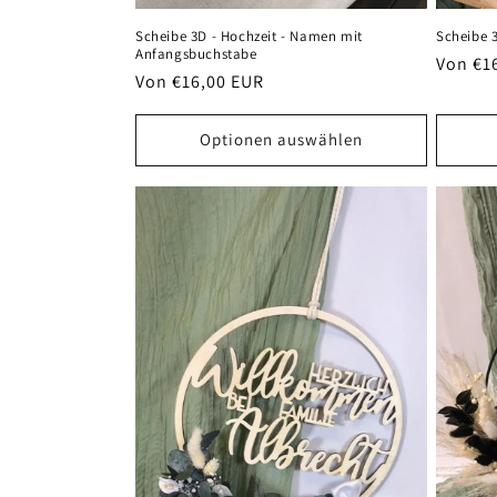
Scheibe 3D - Hochzeit - Namen mit
Scheibe 
Anfangsbuchstabe
Normal
Von €1
Normaler
Von €16,00 EUR
Preis
Preis
Optionen auswählen