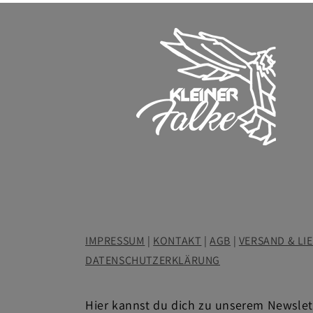
IMPRESSUM
|
KONTAKT
|
AGB
|
VERSAND & LI
DATENSCHUTZERKLÄRUNG
Hier kannst du dich zu unserem Newsle