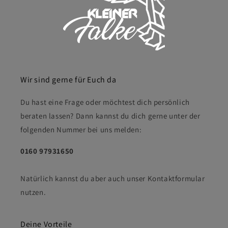
Wir sind gerne für Euch da
Du hast eine Frage oder möchtest dich persönlich
beraten lassen? Dann kannst du dich gerne unter der
folgenden Nummer bei uns melden:
0160 97931650
Natürlich kannst du aber auch unser Kontaktformular
nutzen.
Deine Vorteile