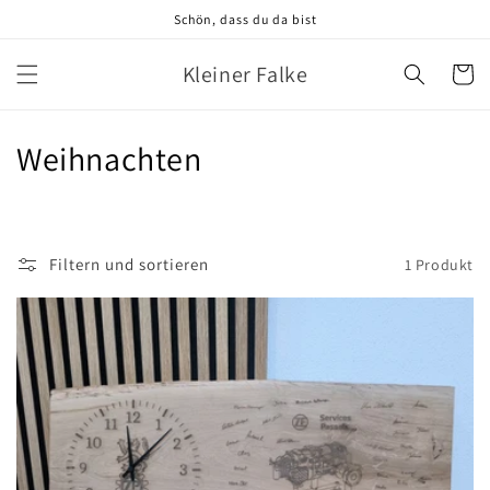
Direkt
Schön, dass du da bist
zum
Inhalt
Kleiner Falke
Warenko
K
Weihnachten
a
t
Filtern und sortieren
1 Produkt
e
g
o
r
i