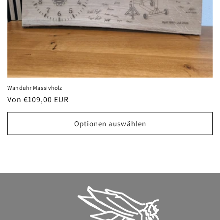
e
:
Wanduhr Massivholz
Normaler
Von €109,00 EUR
Preis
Optionen auswählen