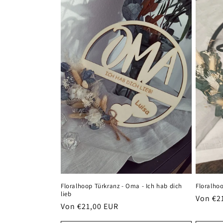
Floralhoop Türkranz - Oma - Ich hab dich
Floralhoo
lieb
Normal
Von €2
Normaler
Von €21,00 EUR
Preis
Preis