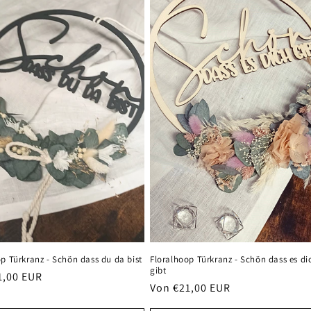
Floralhoop Türkranz - Schön dass es di
p Türkranz - Schön dass du da bist
gibt
er
1,00 EUR
Normaler
Von €21,00 EUR
Preis