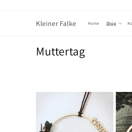
Direkt
zum
Inhalt
Kleiner Falke
Home
Shop
K
K
Muttertag
a
t
e
g
o