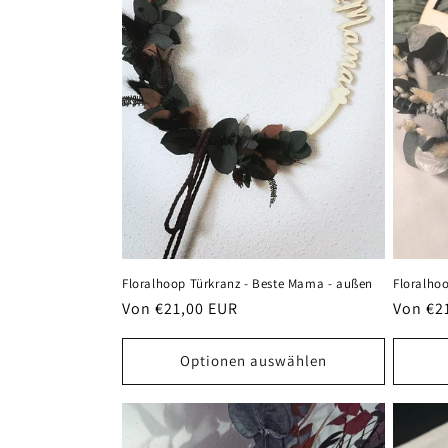
r
i
e
:
Floralhoop Türkranz - Beste Mama - außen
Floralho
Normaler
Von €21,00 EUR
Normal
Von €2
Preis
Preis
Optionen auswählen