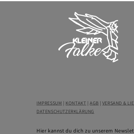
IMPRESSUM
|
KONTAKT
|
AGB
|
VERSAND & LI
DATENSCHUTZERKLÄRUNG
Hier kannst du dich zu unserem Newsle