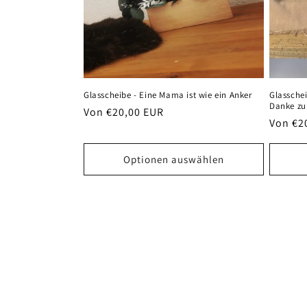
Glasscheibe - Eine Mama ist wie ein Anker
Glasschei
Danke zu
Normaler
Von €20,00 EUR
Normal
Von €2
Preis
Preis
Optionen auswählen