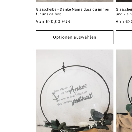
Glasscheibe - Danke Mama dass du immer
Glassche
für uns da bist
und klei
Normaler
Von €20,00 EUR
Normal
Von €2
Preis
Preis
Optionen auswählen