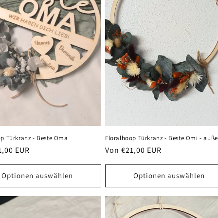
Floralhoop Türkranz - Beste Omi - auß
op Türkranz - Beste Oma
Normaler
Von €21,00 EUR
er
1,00 EUR
Preis
Optionen auswählen
Optionen auswählen