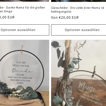
ibe - Danke Mama für die großen
Glasscheibe - Die Liebe einer Mama ist
nen Dinge
bedingungslos
er
0,00 EUR
Normaler
Von €20,00 EUR
Preis
Optionen auswählen
Optionen auswählen