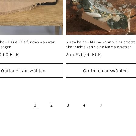
Glasscheibe - Mama kann vieles ersetz
be - Es ist Zeit für das was war
aber nichts kann eine Mama ersetzen
 sagen
Normaler
Von €20,00 EUR
er
0,00 EUR
Preis
Optionen auswählen
Optionen auswählen
1
2
3
4