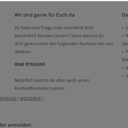
Wir sind gerne für Euch da
De
Du hast eine Frage oder möchtest dich
• 
persönlich beraten lassen? Dann kannst du
• 
dich gerne unter der folgenden Nummer bei uns
Id
melden:
• 
Ni
0160 97931650
• 
• 
Natürlich kannst du aber auch unser
Kontaktformular nutzen.
EFERUNG
|
WIDERRUF
|
tter anmelden: