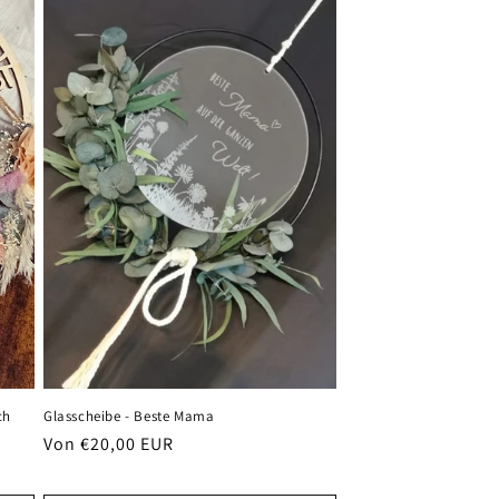
Glasscheibe - Beste Mama
ch
Normaler
Von €20,00 EUR
Preis