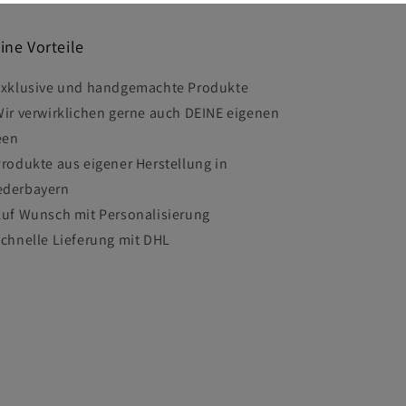
ine Vorteile
Exklusive und handgemachte Produkte
Wir verwirklichen gerne auch DEINE eigenen
een
Produkte aus eigener Herstellung in
ederbayern
Auf Wunsch mit Personalisierung
Schnelle Lieferung mit DHL