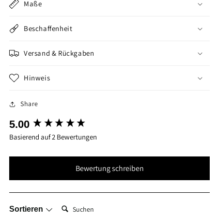
Maße
Beschaffenheit
Versand & Rückgaben
Hinweis
Share
New content loaded
5.00
Basierend auf 2 Bewertungen
Bewertung schreiben
Suchen:
Sortieren