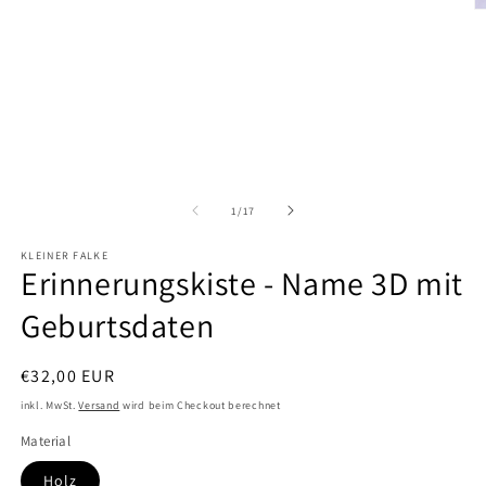
M
2
in
M
öf
von
1
/
17
KLEINER FALKE
Erinnerungskiste - Name 3D mit
Geburtsdaten
Normaler
€32,00 EUR
Preis
inkl. MwSt.
Versand
wird beim Checkout berechnet
Material
Holz