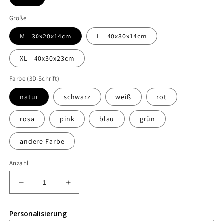
Größe
M - 30x20x14cm
L - 40x30x14cm
XL - 40x30x23cm
Farbe (3D-Schrift)
natur
schwarz
weiß
rot
rosa
pink
blau
grün
andere Farbe
Anzahl
Verringere
Erhöhe
die
die
Menge
Menge
Personalisierung
für
für