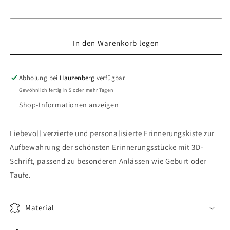
Erinnerungskiste
Erinnerungskiste
-
-
Name
Name
3D
3D
In den Warenkorb legen
mit
mit
Geburtsdaten
Geburtsdaten
Abholung bei
Hauzenberg
verfügbar
Gewöhnlich fertig in 5 oder mehr Tagen
Shop-Informationen anzeigen
Liebevoll verzierte und personalisierte Erinnerungskiste zur
Aufbewahrung der schönsten Erinnerungsstücke mit 3D-
Schrift, passend zu besonderen Anlässen wie Geburt oder
Taufe.
Material