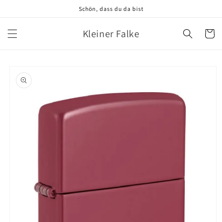
Direkt
Schön, dass du da bist
zum
Inhalt
Kleiner Falke
Warenko
oduktinformationen
ringen