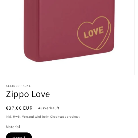
Medien
1
KLEINER FALKE
in
Zippo Love
Modal
öffnen
Normaler
€37,00 EUR
Ausverkauft
Preis
inkl. MwSt.
Versand
wird beim Checkout berechnet
Material