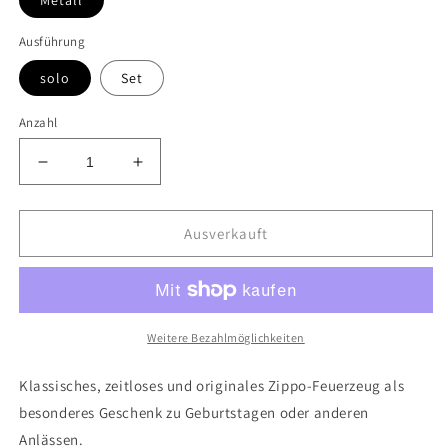
Metall
Ausführung
solo
Set
Anzahl
Verringere
Erhöhe
die
die
Menge
Menge
für
für
Ausverkauft
Zippo
Zippo
Love
Love
Weitere Bezahlmöglichkeiten
Klassisches, zeitloses und originales Zippo-Feuerzeug als
besonderes Geschenk zu Geburtstagen oder anderen
Anlässen.