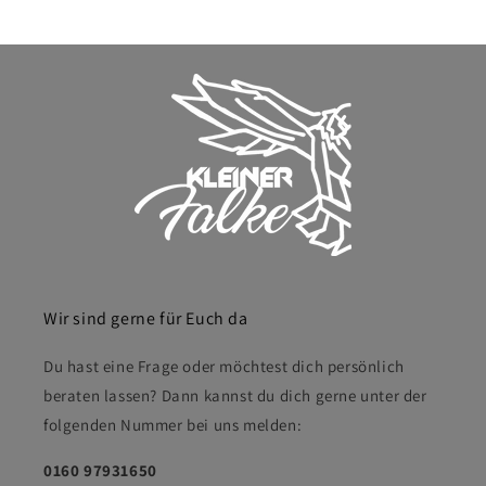
Wir sind gerne für Euch da
Du hast eine Frage oder möchtest dich persönlich
beraten lassen? Dann kannst du dich gerne unter der
folgenden Nummer bei uns melden:
0160 97931650