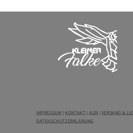
IMPRESSUM
|
KONTAKT
|
AGB
|
VERSAND & LI
DATENSCHUTZERKLÄRUNG