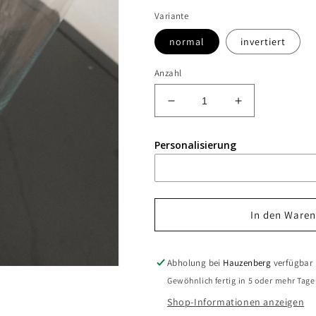
Variante
normal
invertiert
Anzahl
Verringere
Erhöhe
die
die
Menge
Menge
Personalisierung
für
für
Weizenglas
Weizenglas
-
-
Name
Name
In den Waren
Abholung bei
Hauzenberg
verfügbar
Gewöhnlich fertig in 5 oder mehr Tag
Shop-Informationen anzeigen