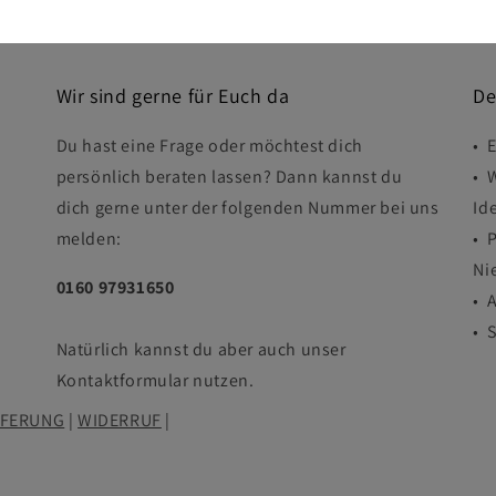
Wir sind gerne für Euch da
De
Du hast eine Frage oder möchtest dich
• 
persönlich beraten lassen? Dann kannst du
• 
dich gerne unter der folgenden Nummer bei uns
Id
melden:
• 
Ni
0160 97931650
• 
• 
Natürlich kannst du aber auch unser
Kontaktformular nutzen.
EFERUNG
|
WIDERRUF
|