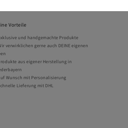
ine Vorteile
Exklusive und handgemachte Produkte
Wir verwirklichen gerne auch DEINE eigenen
een
Produkte aus eigener Herstellung in
ederbayern
Auf Wunsch mit Personalisierung
Schnelle Lieferung mit DHL