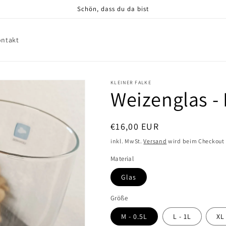
Schön, dass du da bist
ontakt
KLEINER FALKE
Weizenglas -
Normaler
€16,00 EUR
Preis
inkl. MwSt.
Versand
wird beim Checkout
Material
Glas
Größe
M - 0.5L
L - 1L
XL