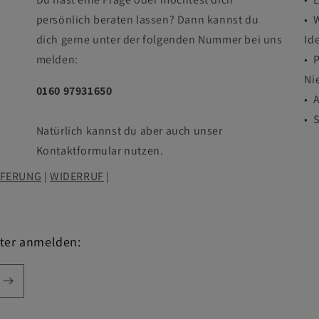
persönlich beraten lassen? Dann kannst du
• 
dich gerne unter der folgenden Nummer bei uns
Id
melden:
• 
Ni
0160 97931650
• 
• 
Natürlich kannst du aber auch unser
Kontaktformular nutzen.
EFERUNG
|
WIDERRUF
|
tter anmelden: