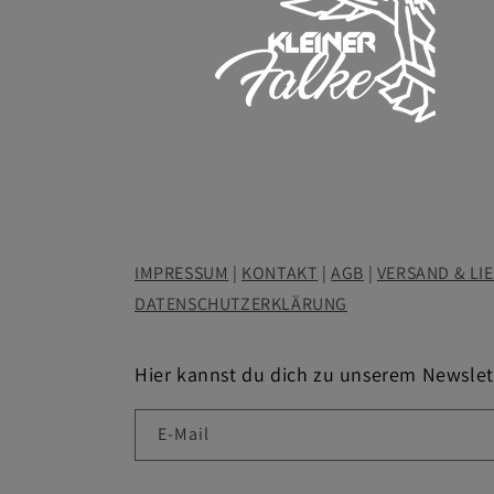
IMPRESSUM
|
KONTAKT
|
AGB
|
VERSAND & LI
DATENSCHUTZERKLÄRUNG
Hier kannst du dich zu unserem Newsle
E-Mail