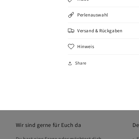
Perlenauswahl
Versand & Rückgaben
Hinweis
Share
Wir sind gerne für Euch da
De
Du hast eine Frage oder möchtest dich
• 