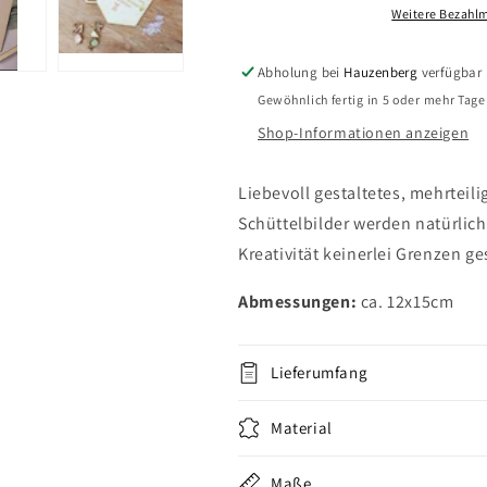
-
-
Weitere Bezahlm
schlau
schlau
wie
wie
Abholung bei
Hauzenberg
verfügbar
ein
ein
Gewöhnlich fertig in 5 oder mehr Tag
Fuchs
Fuchs
Shop-Informationen anzeigen
Liebevoll gestaltetes, mehrteili
Schüttelbilder werden natürlich
Kreativität keinerlei Grenzen ge
Abmessungen:
ca. 12x15cm
Lieferumfang
Material
Maße