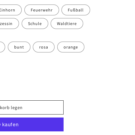
Einhorn
Feuerwehr
Fußball
nzessin
Schule
Waldtiere
bunt
rosa
orange
korb legen