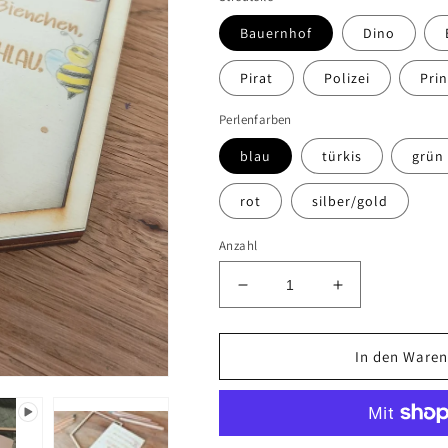
Bauernhof
Dino
Pirat
Polizei
Pri
Perlenfarben
blau
türkis
grün
rot
silber/gold
Anzahl
Verringere
Erhöhe
die
die
Menge
Menge
für
für
In den Waren
Schüttelbild
Schüttelbild
Bastelset
Bastelset
-
-
Wimpel
Wimpel