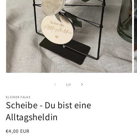
Medien
M
1
2
in
in
von
1
/
3
Modal
M
öffnen
öf
KLEINER FALKE
Scheibe - Du bist eine
Alltagsheldin
Normaler
€4,00 EUR