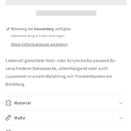
Du
Du
bist
bist
eine
eine
Alltagsheldin
Alltagsheldin
Abholung bei
Hauzenberg
verfügbar
Gewöhnlich fertig in 5 oder mehr Tagen
Shop-Informationen anzeigen
Liebevoll gestaltete Holz- oder Acrylscheibe passend für
verschiedene Dekozwecke, alleinhängend oder auch
zusammen in einem Metallring mit Trockenblumen ein
Blickfang.
Material
Maße