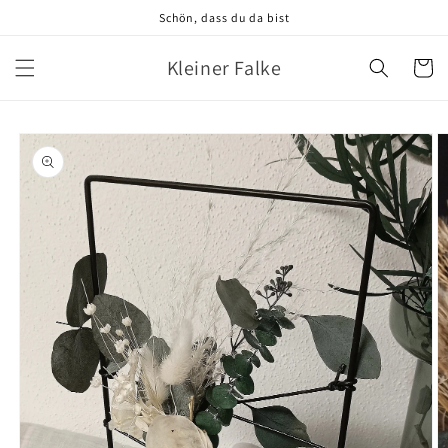
Direkt
Schön, dass du da bist
zum
Inhalt
Kleiner Falke
Warenko
oduktinformationen
ringen