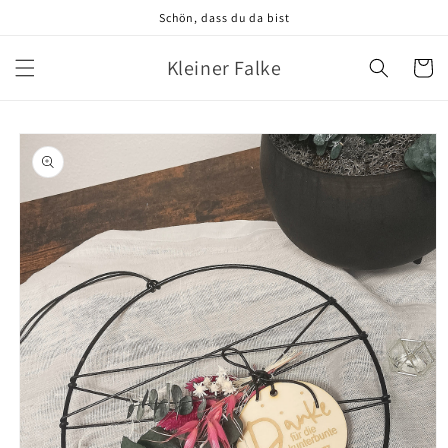
Direkt
Schön, dass du da bist
zum
Inhalt
Kleiner Falke
Warenko
oduktinformationen
ringen