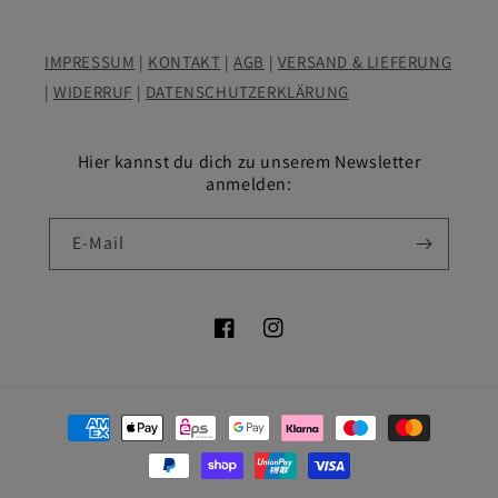
IMPRESSUM
|
KONTAKT
|
AGB
|
VERSAND & LIEFERUNG
|
WIDERRUF
|
DATENSCHUTZERKLÄRUNG
Hier kannst du dich zu unserem Newsletter
anmelden:
E-Mail
Facebook
Instagram
Zahlungsmethoden