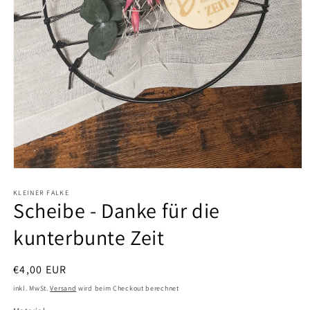
Medien
1
KLEINER FALKE
in
Scheibe - Danke für die
Modal
öffnen
kunterbunte Zeit
Normaler
€4,00 EUR
Preis
inkl. MwSt.
Versand
wird beim Checkout berechnet