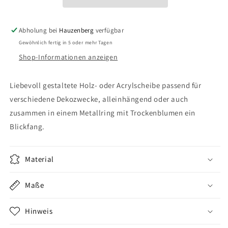
die
die
kunterbunte
kunterbunte
Zeit
Zeit
Abholung bei
Hauzenberg
verfügbar
Gewöhnlich fertig in 5 oder mehr Tagen
Shop-Informationen anzeigen
Liebevoll gestaltete Holz- oder Acrylscheibe passend für
verschiedene Dekozwecke, alleinhängend oder auch
zusammen in einem Metallring mit Trockenblumen ein
Blickfang.
Material
Maße
Hinweis