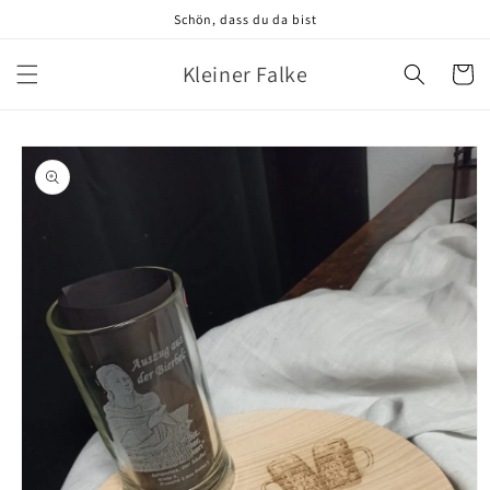
Direkt
Schön, dass du da bist
zum
Inhalt
Kleiner Falke
Warenko
oduktinformationen
ringen