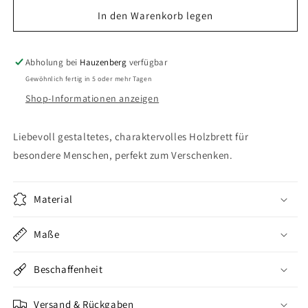
-
-
In den Warenkorb legen
Dahoam
Dahoam
is
is
do
do
Abholung bei
Hauzenberg
verfügbar
wo
wo
Gewöhnlich fertig in 5 oder mehr Tagen
mei
mei
Brotzeitbrettl
Brotzeitbrettl
Shop-Informationen anzeigen
liegt
liegt
Liebevoll gestaltetes, charaktervolles Holzbrett für
besondere Menschen, perfekt zum Verschenken.
Material
Maße
Beschaffenheit
Versand & Rückgaben