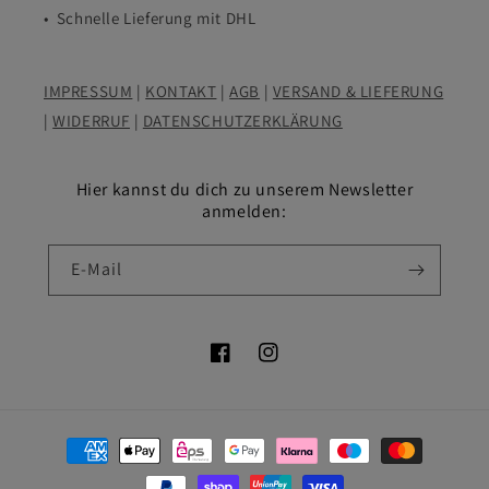
• Schnelle Lieferung mit DHL
IMPRESSUM
|
KONTAKT
|
AGB
|
VERSAND & LIEFERUNG
|
WIDERRUF
|
DATENSCHUTZERKLÄRUNG
Hier kannst du dich zu unserem Newsletter
anmelden:
E-Mail
Facebook
Instagram
Zahlungsmethoden