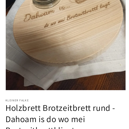
Medien
1
KLEINER FALKE
in
Holzbrett Brotzeitbrett rund -
Modal
öffnen
Dahoam is do wo mei