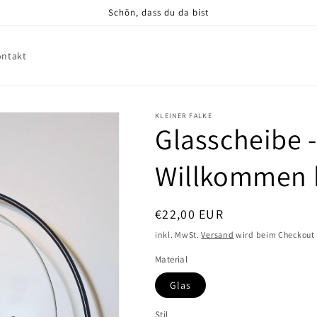
Schön, dass du da bist
ontakt
KLEINER FALKE
Glasscheibe -
Willkommen b
Normaler
€22,00 EUR
Preis
inkl. MwSt.
Versand
wird beim Checkout
Material
Glas
Stil