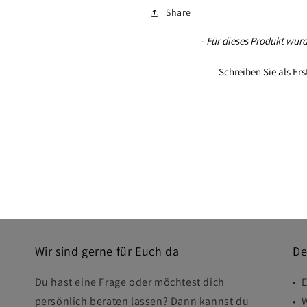
Share
New content loaded
- Für dieses Produkt wu
Schreiben Sie als Er
Wir sind gerne für Euch da
De
Du hast eine Frage oder möchtest dich
• 
persönlich beraten lassen? Dann kannst du
• 