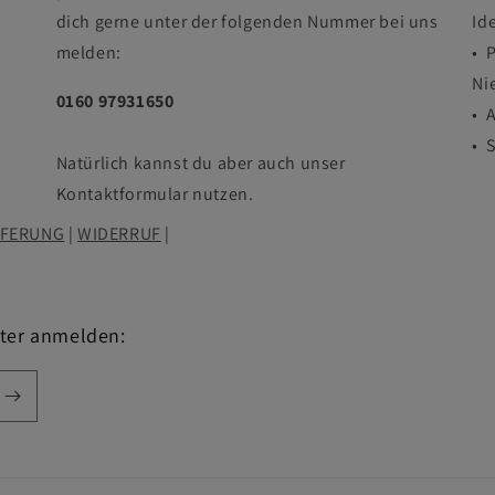
dich gerne unter der folgenden Nummer bei uns
Id
melden:
• 
Ni
0160 97931650
• 
• 
Natürlich kannst du aber auch unser
Kontaktformular nutzen.
EFERUNG
|
WIDERRUF
|
tter anmelden: