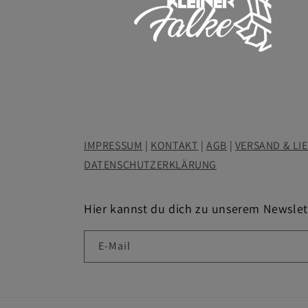
IMPRESSUM
|
KONTAKT
|
AGB
|
VERSAND & LI
DATENSCHUTZERKLÄRUNG
Hier kannst du dich zu unserem Newsle
E-Mail