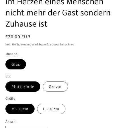
im Herzen eines Menschen
nicht mehr der Gast sondern
Zuhause ist
Normaler
€20,00 EUR
Preis
inkl. MwSt.
Versand
wird beim Checkout berechnet
Material
Glas
Stil
Plotterfolie
Gravur
Größe
M - 20cm
L - 30cm
Anzahl