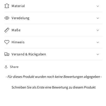
sondern
sondern
Material
Zuhause
Zuhause
ist
ist
Veredelung
Maße
Hinweis
Versand & Rückgaben
Share
New content loaded
- Für dieses Produkt wurden noch keine Bewertungen abgegeben -
Schreiben Sie als Erste eine Bewertung zu diesem Produkt