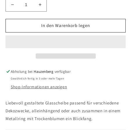
Verringere
Erhöhe
die
die
Menge
Menge
für
für
In den Warenkorb legen
Glasscheibe
Glasscheibe
-
-
Der
Der
schönste
schönste
Moment
Moment
ist
ist
wenn
wenn
Abholung bei
Hauzenberg
verfügbar
man
man
Gewöhnlich fertig in 5 oder mehr Tagen
plötzlich
plötzlich
im
im
Shop-Informationen anzeigen
Herzen
Herzen
eines
eines
Liebevoll gestaltete Glasscheibe passend für verschiedene
Menschen
Menschen
Dekozwecke, alleinhängend oder auch zusammen in einem
nicht
nicht
mehr
mehr
Metallring mit Trockenblumen ein Blickfang.
der
der
Gast
Gast