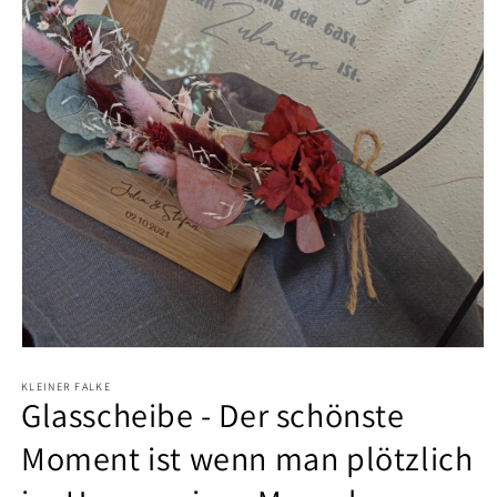
Medien
1
KLEINER FALKE
in
Glasscheibe - Der schönste
Modal
öffnen
Moment ist wenn man plötzlich