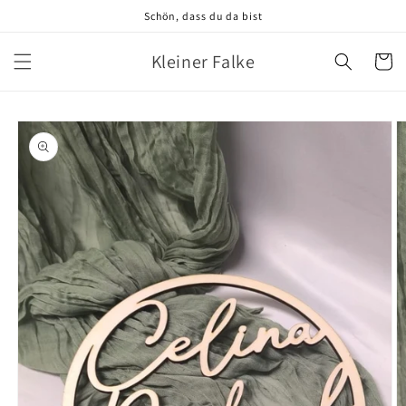
Direkt
Schön, dass du da bist
zum
Inhalt
Kleiner Falke
Warenko
oduktinformationen
ringen