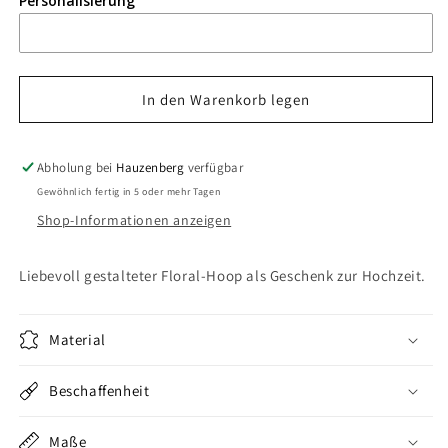
Personalisierung
für
für
Floralhoop
Floralhoop
Türkranz
Türkranz
-
-
Hochzeit
Hochzeit
In den Warenkorb legen
-
-
Namen
Namen
mit
mit
Abholung bei
Hauzenberg
verfügbar
Herzen
Herzen
Gewöhnlich fertig in 5 oder mehr Tagen
Shop-Informationen anzeigen
Liebevoll gestalteter Floral-Hoop als Geschenk zur Hochzeit.
Material
Beschaffenheit
Maße