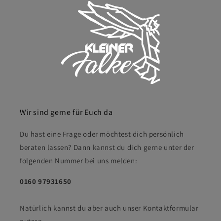
Wir sind gerne für Euch da
Du hast eine Frage oder möchtest dich persönlich
beraten lassen? Dann kannst du dich gerne unter der
folgenden Nummer bei uns melden:
0160 97931650
Natürlich kannst du aber auch unser Kontaktformular