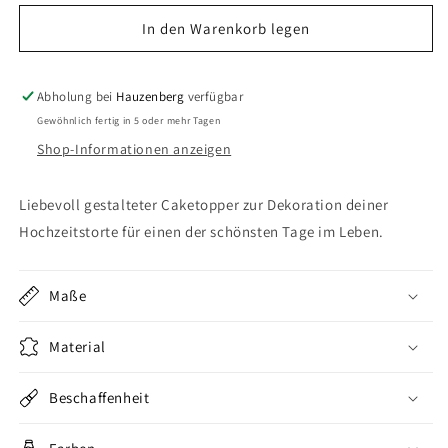
-
-
Traktor
Traktor
In den Warenkorb legen
&amp;
&amp;
Nähmaschine
Nähmaschine
mit
mit
Abholung bei
Hauzenberg
verfügbar
Namen
Namen
Gewöhnlich fertig in 5 oder mehr Tagen
Shop-Informationen anzeigen
Liebevoll gestalteter Caketopper zur Dekoration deiner
Hochzeitstorte für einen der schönsten Tage im Leben.
Maße
Material
Beschaffenheit