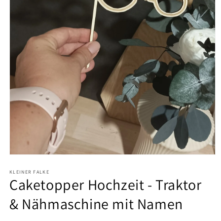
Medien
1
KLEINER FALKE
in
Caketopper Hochzeit - Traktor
Modal
öffnen
& Nähmaschine mit Namen