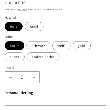
Normaler
€18,00 EUR
Preis
inkl. MwSt.
Versand
wird beim Checkout berechnet
Material
Holz
Acryl
Farbe
natur
schwarz
weiß
gold
silber
andere Farbe
Anzahl
Verringere
Erhöhe
die
die
Menge
Menge
Personalisierung
für
für
Caketopper
Caketopper
Hochzeit
Hochzeit