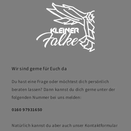
Wir sind gerne für Euch da
Du hast eine Frage oder möchtest dich persönlich
beraten lassen? Dann kannst du dich gerne unter der
folgenden Nummer bei uns melden:
0160 97931650
Natürlich kannst du aber auch unser Kontaktformular