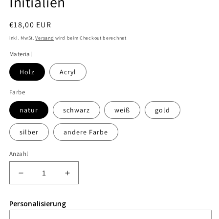
Initialien
Normaler
€18,00 EUR
Preis
inkl. MwSt.
Versand
wird beim Checkout berechnet
Material
Holz
Acryl
Farbe
natur
schwarz
weiß
gold
silber
andere Farbe
Anzahl
Verringere
Erhöhe
die
die
Menge
Menge
Personalisierung
für
für
Caketopper
Caketopper