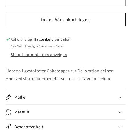
Hochzeit
Hochzeit
-
-
Controller
Controller
In den Warenkorb legen
Mr
Mr
&amp;
&amp;
Mrs
Mrs
Abholung bei
Hauzenberg
verfügbar
mit
mit
Gewöhnlich fertig in 5 oder mehr Tagen
Initialien
Initialien
Shop-Informationen anzeigen
Liebevoll gestalteter Caketopper zur Dekoration deiner
Hochzeitstorte für einen der schönsten Tage im Leben.
Maße
Material
Beschaffenheit