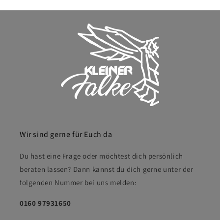
Wir sind gerne für Euch da
Du hast eine Frage oder möchtest dich persönlich
beraten lassen? Dann kannst du dich gerne unter der
folgenden Nummer bei uns melden:
0160 97931650