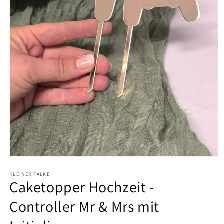
Medien
1
KLEINER FALKE
in
Caketopper Hochzeit -
Modal
öffnen
Controller Mr & Mrs mit