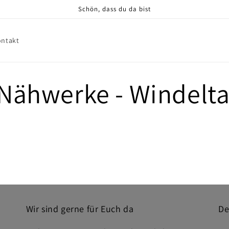
Schön, dass du da bist
ontakt
Nähwerke - Windelt
Wir sind gerne für Euch da
De