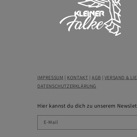
IMPRESSUM
|
KONTAKT
|
AGB
|
VERSAND & LI
DATENSCHUTZERKLÄRUNG
Hier kannst du dich zu unserem Newsle
E-Mail