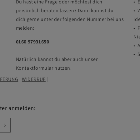
Du hast eine Frage oder möchtest dich
• 
persönlich beraten lassen? Dann kannst du
• 
dich gerne unter der folgenden Nummer bei uns
Id
melden:
• 
Ni
0160 97931650
• 
• 
Natürlich kannst du aber auch unser
Kontaktformular nutzen.
EFERUNG
|
WIDERRUF
|
tter anmelden: