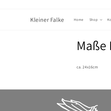
Direkt
zum
Inhalt
Kleiner Falke
Home
Shop
K
Maße 
ca. 24x16cm