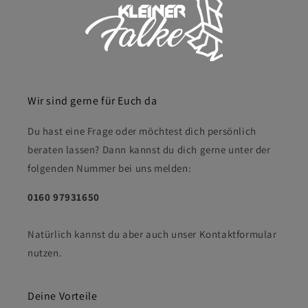
Wir sind gerne für Euch da
Du hast eine Frage oder möchtest dich persönlich
beraten lassen? Dann kannst du dich gerne unter der
folgenden Nummer bei uns melden:
0160 97931650
Natürlich kannst du aber auch unser Kontaktformular
nutzen.
Deine Vorteile