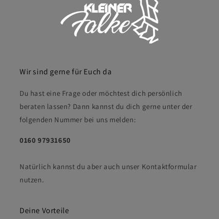
Wir sind gerne für Euch da
Du hast eine Frage oder möchtest dich persönlich
beraten lassen? Dann kannst du dich gerne unter der
folgenden Nummer bei uns melden:
0160 97931650
Natürlich kannst du aber auch unser Kontaktformular
nutzen.
Deine Vorteile