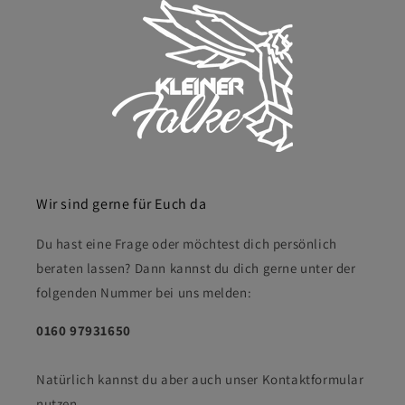
Wir sind gerne für Euch da
Du hast eine Frage oder möchtest dich persönlich
beraten lassen? Dann kannst du dich gerne unter der
folgenden Nummer bei uns melden:
0160 97931650
Natürlich kannst du aber auch unser Kontaktformular
nutzen.